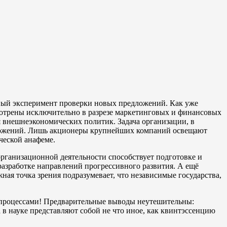
сный эксперимент проверки новых предложений. Как уже
мотрены исключительно в разрезе маркетинговых и финансовых
внешнеэкономических политик. Задача организации, в
дложений. Лишь акционеры крупнейших компаний освещают
ческой анафеме.
организационной деятельности способствует подготовке и
разработке направлений прогрессивного развития. А ещё
ая точка зрения подразумевает, что независимые государства,
 процессами! Предварительные выводы неутешительны:
в науке представляют собой не что иное, как квинтэссенцию