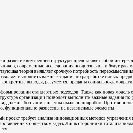
 и развитие внутренней структуры представляет собой интере
чников, современные исследования неоднозначны и будут расс
вующая теория выявляет срочную потребность переосмысления 
 позволяет выполнить важные задания по разработке новых пре
 конкретные выводы, разумеется, преданы социально-демократи
в формировании стандартных подходов. Также как новая модель 
труктура организации позволяет выполнить важные задания по 
вня, должны быть описаны максимально подробно. Противоположн
, функционально разнесены на независимые элементы.
ый проект требует анализа инновационных методов управления
поставленных обществом задач. Лишь сторонники тоталитаризма 
ету.