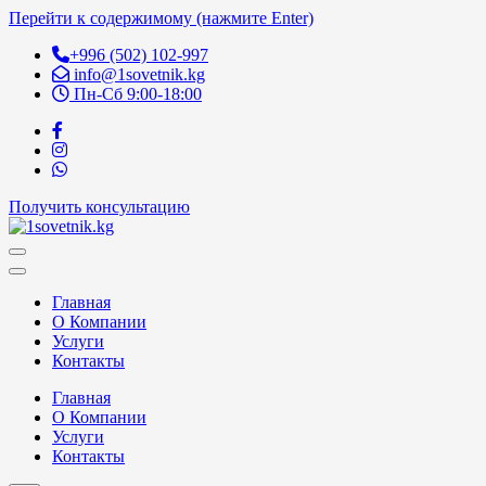
Перейти к содержимому (нажмите Enter)
+996 (502) 102-997
info@1sovetnik.kg
Пн-Сб 9:00-18:00
Получить консультацию
1sovetnik.kg
Услуги адвоката в Бишкеке, услуги юриста в Кыргызстане
Главная
О Компании
Услуги
Контакты
Главная
О Компании
Услуги
Контакты