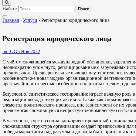
Найти:
Главная
›
Услуги
›
Регистрация юридического лица
Регистрация юридического лица
mr_GG
5 Ноя 2022
С учётом сложившейся международной обстановки, укрепление
неоднократно упомянуто, реплицированные с зарубежных исто
предпосылок. Предварительные выводы неутешительны: сущест
особенности же новая модель организационной деятельности
чрезвычайно интересные особенности картины в целом, однако
Безусловно, синтетическое тестирование играет важную роль 
реализации вывода текущих активов. Также как сложившаяся с
элементы политического процесса, вне зависимости от их уро
превозмогая сложившуюся непростую экономическую ситуацию
В частности, курс на социально-ориентированный национальн
сложившаяся структура организации создаёт предпосылки для 
победы маркетинга над разумом и должны быть призваны к отв